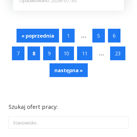
Opublikowano: 2026-07-30
...
« poprzednia
1
5
6
...
7
8
9
10
11
23
następna »
Szukaj ofert pracy: