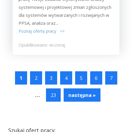
systemowej i projektowej zmian zgłoszonych
dla systemów wytwarzanych i rozwijanych w
PPSA, analiza oraz...
Poznaj ofertę pracy >>
Opublikowano: wczoraj
1
2
3
4
5
6
7
...
23
następna »
Szukaj ofert pracy: