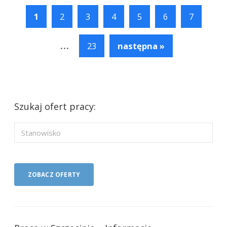
1
2
3
4
5
6
7
...
23
następna »
Szukaj ofert pracy: