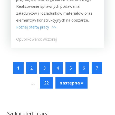
Realizowanie sprawnych podawania,
załadunków i rozładunków materiałów oraz
elementów konstrukcyjnych na obszarze...
Poznaj ofertę pracy >>
Opublikowano: wczoraj
1
2
3
4
5
6
7
...
22
następna »
Szukaj ofert pracy: