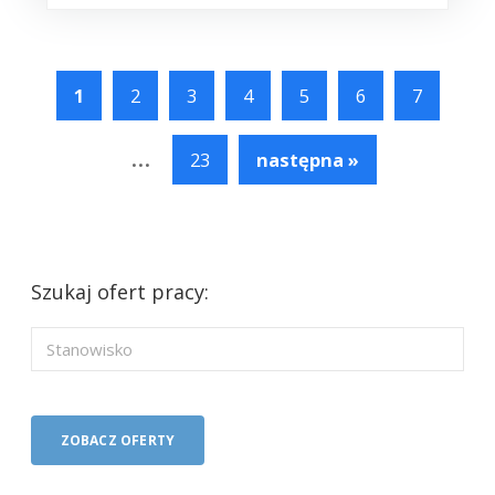
1
2
3
4
5
6
7
...
23
następna »
Szukaj ofert pracy: