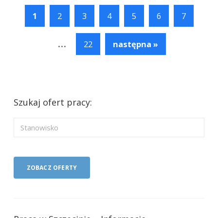
1
2
3
4
5
6
7
...
22
następna »
Szukaj ofert pracy: