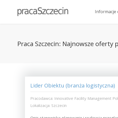
Informacje 
Praca Szczecin: Najnowsze oferty pr
Lider Obiektu (branża logistyczna)
Pracodawca: Innovative Facility Management Pols
Lokalizacja: Szczecin
Opis stanowiska: planowanie i realizacja prze