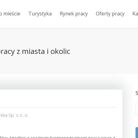
o mieście
Turystyka
Rynek pracy
Oferty pracy
Ka
acy z miasta i okolic
S
ka Sp. z o. o.
glądów zgodnie z rocznym harmonogramem praca wraz z