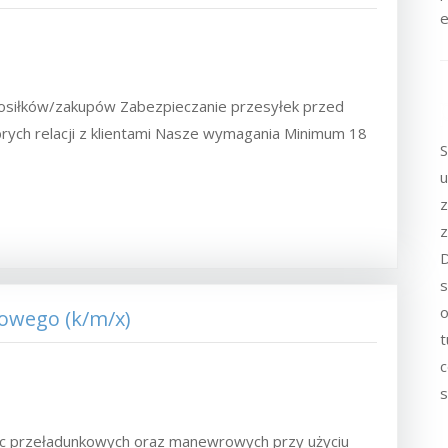
e
posiłków/zakupów Zabezpieczanie przesyłek przed
ych relacji z klientami Nasze wymagania Minimum 18
S
u
z
z
D
s
o
łowego (k/m/x)
t
c
s
ac przeładunkowych oraz manewrowych przy użyciu