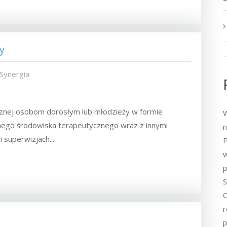
y
 Synergia
cznej osobom dorosłym lub młodzieży w formie
W
ego środowiska terapeutycznego wraz z innymi
n
 superwizjach...
P
w
p
S
O
r
p