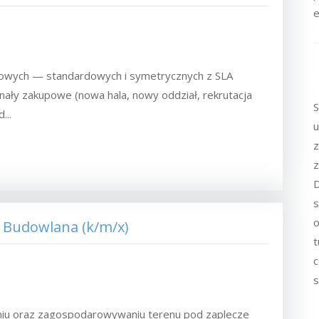
e
dowych — standardowych i symetrycznych z SLA
gnały zakupowe (nowa hala, nowy oddział, rekrutacja
S
...
u
z
z
D
s
o
 Budowlana (k/m/x)
t
c
s
niu oraz zagospodarowywaniu terenu pod zaplecze