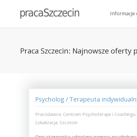
Informacje 
Praca Szczecin: Najnowsze oferty pr
Psycholog / Terapeuta indywidualn
Pracodawca: Centrum Psychoterapii i Coachingu
Lokalizacja: Szczecin
Opis stanowiska: udzielanie pomocy psychologi