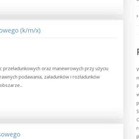
łowego (k/m/x)
ac przeładunkowych oraz manewrowych przy użyciu
W
rawnych podawania, załadunków i rozładunków
n
obszarze...
P
w
p
S
O
r
esowego
p