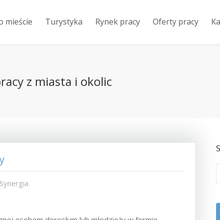
o mieście
Turystyka
Rynek pracy
Oferty pracy
Ka
acy z miasta i okolic
S
y
 Synergia
cznej osobom dorosłym lub młodzieży w formie