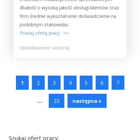
dbałość o wysoką jakość obsługi klientów oraz
firm średnie wykształcenie doświadczenie na
podobnym stanowisku
Poznaj ofertę pracy >>
Opublikowano: wczoraj
1
2
3
4
5
6
7
...
23
następna »
Szukaj ofert pracy: