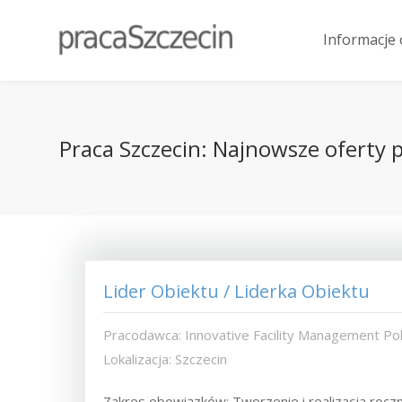
Informacje 
Praca Szczecin: Najnowsze oferty pr
Lider Obiektu / Liderka Obiektu
Pracodawca: Innovative Facility Management Pols
Lokalizacja: Szczecin
Zakres obowiązków: Tworzenie i realizacja rocz