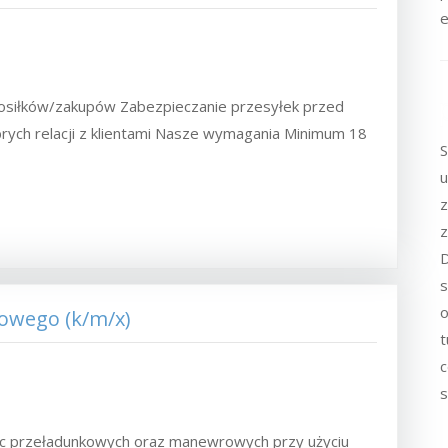
e
posiłków/zakupów Zabezpieczanie przesyłek przed
ych relacji z klientami Nasze wymagania Minimum 18
S
u
z
z
D
s
o
łowego (k/m/x)
t
c
s
ac przeładunkowych oraz manewrowych przy użyciu