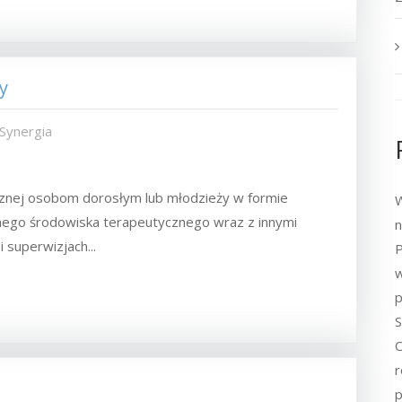
y
 Synergia
cznej osobom dorosłym lub młodzieży w formie
W
ego środowiska terapeutycznego wraz z innymi
n
 superwizjach...
P
w
p
S
O
r
p