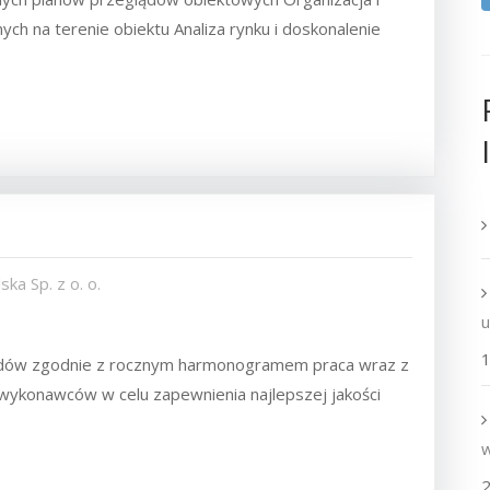
ch na terenie obiektu Analiza rynku i doskonalenie
ka Sp. z o. o.
1
glądów zgodnie z rocznym harmonogramem praca wraz z
dwykonawców w celu zapewnienia najlepszej jakości
2