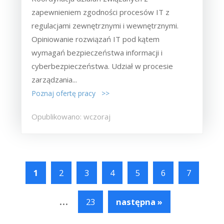
zapewnieniem zgodności procesów IT z
regulacjami zewnętrznymi i wewnętrznymi.
Opiniowanie rozwiązań IT pod kątem
wymagań bezpieczeństwa informacji i
cyberbezpieczeństwa. Udział w procesie
zarządzania...
Poznaj ofertę pracy >>
Opublikowano: wczoraj
1
2
3
4
5
6
7
...
23
następna »