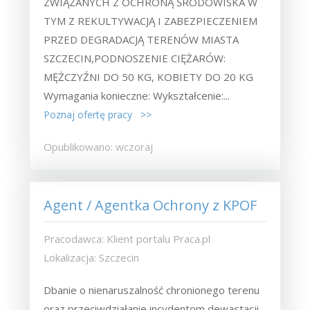
ZWIĄZANYCH Z OCHRONĄ ŚRODOWISKA W
TYM Z REKULTYWACJĄ I ZABEZPIECZENIEM
PRZED DEGRADACJĄ TERENÓW MIASTA
SZCZECIN,PODNOSZENIE CIĘŻARÓW:
MĘŻCZYŹNI DO 50 KG, KOBIETY DO 20 KG
Wymagania konieczne: Wykształcenie:...
Poznaj ofertę pracy >>
Opublikowano: wczoraj
Agent / Agentka Ochrony z KPOF
Pracodawca: Klient portalu Praca.pl
Lokalizacja: Szczecin
Dbanie o nienaruszalność chronionego terenu
oraz przeciwdziałanie incydentom dewastacji