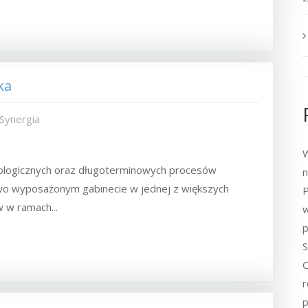
ka
 Synergia
W
hologicznych oraz długoterminowych procesów
n
wo wyposażonym gabinecie w jednej z większych
P
 w ramach...
w
p
S
O
r
p