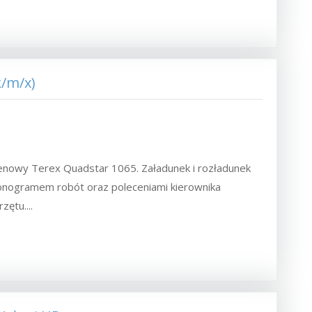
k/m/x)
enowy Terex Quadstar 1065. Załadunek i rozładunek
onogramem robót oraz poleceniami kierownika
ętu....