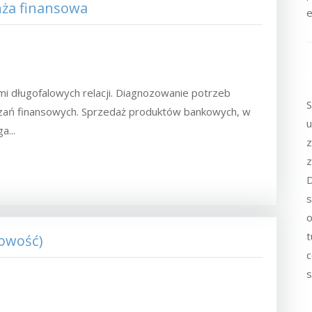
nża finansowa
e
mi długofalowych relacji. Diagnozowanie potrzeb
S
zań finansowych. Sprzedaż produktów bankowych, w
u
a...
z
z
D
s
o
t
kowość)
c
s