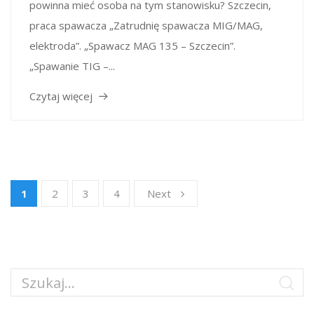
powinna mieć osoba na tym stanowisku? Szczecin,
praca spawacza „Zatrudnię spawacza MIG/MAG,
elektroda”. „Spawacz MAG 135 – Szczecin”.
„Spawanie TIG –...
Czytaj więcej
1
2
3
4
Next